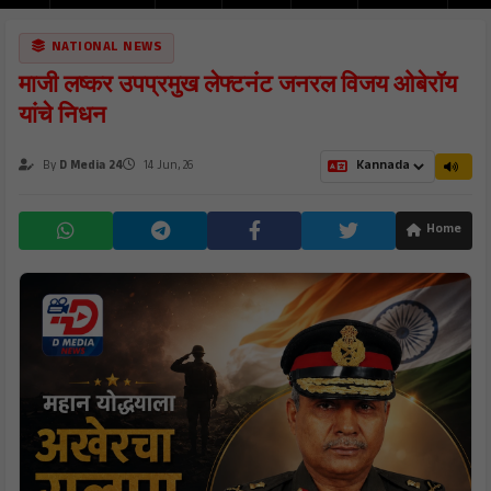
NATIONAL NEWS
माजी लष्कर उपप्रमुख लेफ्टनंट जनरल विजय ओबेरॉय
यांचे निधन
By
D Media 24
14 Jun, 26
Home