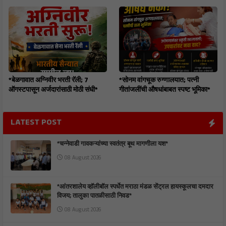
*बेळगावात अग्निवीर भरती रॅली; 7
*सोनम वांगचूक रुग्णालयात; पत्नी
ऑगस्टपासून अर्जदारांसाठी मोठी संधी*
गीतांजलींची औषधांबाबत स्पष्ट भूमिका*
LATEST POST
*चन्नेवाडी गावकऱ्यांच्या स्वतंत्र बूथ मागणीला यश*
08 August 2026
*आंतरशालेय व्हॉलीबॉल स्पर्धेत मराठा मंडळ सेंट्रल हायस्कूलचा दमदार
विजय; तालुका पातळीसाठी निवड*
08 August 2026