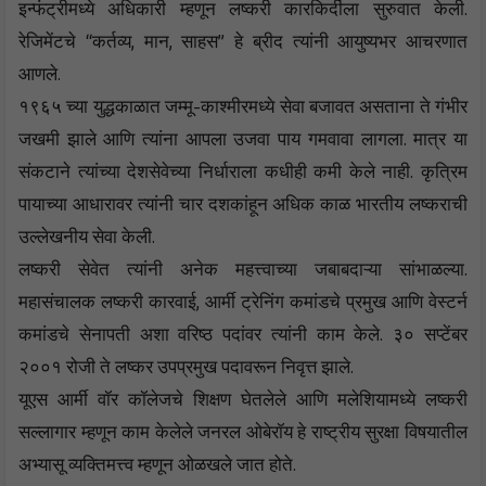
इन्फंट्रीमध्ये अधिकारी म्हणून लष्करी कारकिर्दीला सुरुवात केली.
रेजिमेंटचे “कर्तव्य, मान, साहस” हे ब्रीद त्यांनी आयुष्यभर आचरणात
आणले.
१९६५ च्या युद्धकाळात जम्मू-काश्मीरमध्ये सेवा बजावत असताना ते गंभीर
जखमी झाले आणि त्यांना आपला उजवा पाय गमवावा लागला. मात्र या
संकटाने त्यांच्या देशसेवेच्या निर्धाराला कधीही कमी केले नाही. कृत्रिम
पायाच्या आधारावर त्यांनी चार दशकांहून अधिक काळ भारतीय लष्कराची
उल्लेखनीय सेवा केली.
लष्करी सेवेत त्यांनी अनेक महत्त्वाच्या जबाबदाऱ्या सांभाळल्या.
महासंचालक लष्करी कारवाई, आर्मी ट्रेनिंग कमांडचे प्रमुख आणि वेस्टर्न
कमांडचे सेनापती अशा वरिष्ठ पदांवर त्यांनी काम केले. ३० सप्टेंबर
२००१ रोजी ते लष्कर उपप्रमुख पदावरून निवृत्त झाले.
यूएस आर्मी वॉर कॉलेजचे शिक्षण घेतलेले आणि मलेशियामध्ये लष्करी
सल्लागार म्हणून काम केलेले जनरल ओबेरॉय हे राष्ट्रीय सुरक्षा विषयातील
अभ्यासू व्यक्तिमत्त्व म्हणून ओळखले जात होते.