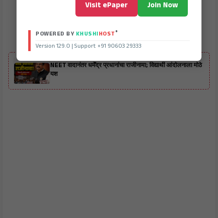
Visit ePaper
Join Now
®
POWERED BY
KHUSHI
HOST
Version 129.0 | Support +91 90603 29333
ALSO READ
NEET वादानंतर धर्मेंद्र प्रधानांचा राजीनामा; विद्यार्थी आंदोलनाला मोठे
यश