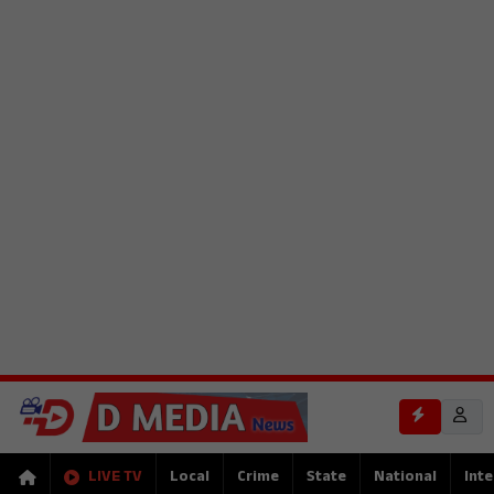
LIVE TV
Local
Crime
State
National
Inte