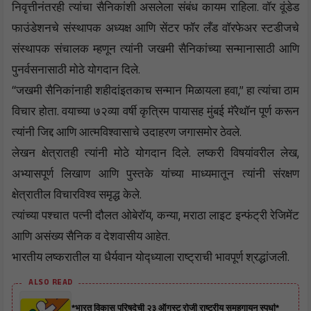
निवृत्तीनंतरही त्यांचा सैनिकांशी असलेला संबंध कायम राहिला. वॉर वूंडेड
फाउंडेशनचे संस्थापक अध्यक्ष आणि सेंटर फॉर लँड वॉरफेअर स्टडीजचे
संस्थापक संचालक म्हणून त्यांनी जखमी सैनिकांच्या सन्मानासाठी आणि
पुनर्वसनासाठी मोठे योगदान दिले.
“जखमी सैनिकांनाही शहीदांइतकाच सन्मान मिळायला हवा,” हा त्यांचा ठाम
विचार होता. वयाच्या ७२व्या वर्षी कृत्रिम पायासह मुंबई मॅरेथॉन पूर्ण करून
त्यांनी जिद्द आणि आत्मविश्वासाचे उदाहरण जगासमोर ठेवले.
लेखन क्षेत्रातही त्यांनी मोठे योगदान दिले. लष्करी विषयांवरील लेख,
अभ्यासपूर्ण लिखाण आणि पुस्तके यांच्या माध्यमातून त्यांनी संरक्षण
क्षेत्रातील विचारविश्व समृद्ध केले.
त्यांच्या पश्चात पत्नी दौलत ओबेरॉय, कन्या, मराठा लाइट इन्फंट्री रेजिमेंट
आणि असंख्य सैनिक व देशवासीय आहेत.
भारतीय लष्करातील या धैर्यवान योद्ध्याला राष्ट्राची भावपूर्ण श्रद्धांजली.
ALSO READ
*भारत विकास परिषदेची २३ ऑगस्ट रोजी राष्ट्रीय समूहगायन स्पर्धा*