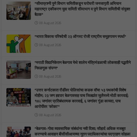
*सीमाप्रश्नी पुणे विभाग समितीकडून घरोघरी जनजागृती अभियान
महाराष्ट्र एकीकरण युवा समिती सीमाभाग व पुणे विभाग समितीची संयुक्त
बैठक*
08 August 2026
*भारत विकास परिषदेची २३ ऑगस्ट रोजी राष्ट्रीय समूहगायन स्पर्धा*
08 August 2026
*मराठी विद्यानिकेतन बेळगाव येथे शालेय मंत्रिमंडळाची लोकशाही पद्धतीने
निवडणूक संपन्न*
08 August 2026
*उत्तर कर्नाटकात रौडींवर पोलिसांचा कडक वॉच! ५३ पथकांची विशेष
मोहीम; २३ जण हद्दपार बेळगावसह पाच जिल्ह्यांत जुलैमध्ये मोठी कारवाई;
१४८ जणांवर प्रतिबंधात्मक कारवाई, ६ जणांवर गुंडा कायदा, पाच
आरोपींवर ‘कोका’*
08 August 2026
*बेळगाव–गोवा व्यावसायिक संबंधांना नवी दिशा; सौहार्द अधिक मजबूत
करण्याचे आवाहन बीसीसीआयच्या नूतन पदाधिकाऱ्यांचा पदग्रहण सोहळा