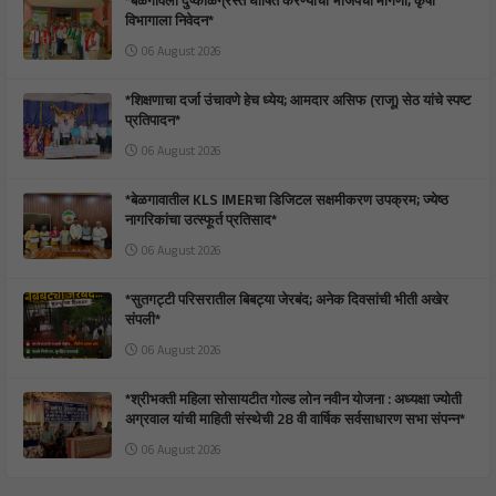
*बेळगावला दुष्काळग्रस्त घोषित करण्याची भाजपची मागणी; कृषी
विभागाला निवेदन*
06 August 2026
*शिक्षणाचा दर्जा उंचावणे हेच ध्येय; आमदार असिफ (राजू) सेठ यांचे स्पष्ट
प्रतिपादन*
06 August 2026
*बेळगावातील KLS IMERचा डिजिटल सक्षमीकरण उपक्रम; ज्येष्ठ
नागरिकांचा उत्स्फूर्त प्रतिसाद*
06 August 2026
*सुतगट्टी परिसरातील बिबट्या जेरबंद; अनेक दिवसांची भीती अखेर
संपली*
06 August 2026
*श्रीभक्ती महिला सोसायटीत गोल्ड लोन नवीन योजना : अध्यक्षा ज्योती
अग्रवाल यांची माहिती संस्थेची 28 वी वार्षिक सर्वसाधारण सभा संपन्न*
06 August 2026