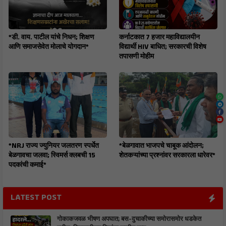
*डी. वाय. पाटील यांचे निधन; शिक्षण
कर्नाटकात 7 हजार महाविद्यालयीन
आणि समाजसेवेत मोलाचे योगदान*
विद्यार्थी HIV बाधित; सरकारची विशेष
तपासणी मोहीम
*NRJ राज्य ज्युनियर जलतरण स्पर्धेत
*बेळगावात भाजपचे चाबूक आंदोलन;
बेळगावचा जलवा; स्विमर्स क्लबची 15
शेतकऱ्यांच्या प्रश्नांवर सरकारला धारेवर*
पदकांची कमाई*
LATEST POST
गोकाकजवळ भीषण अपघात; बस-दुचाकीच्या समोरासमोर धडकेत