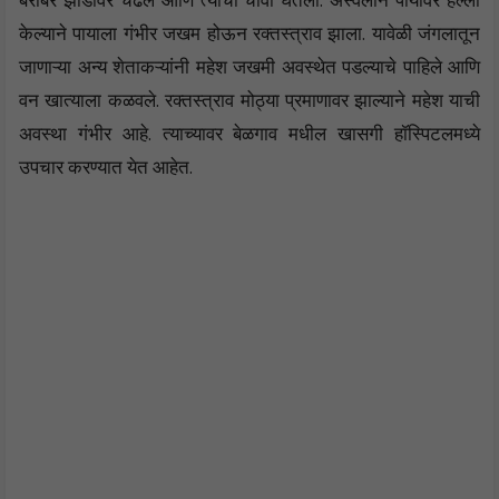
बरोबर झाडावर चढले आणि त्याचा चावा घेतला. अस्वलाने पायावर हल्ला
केल्याने पायाला गंभीर जखम होऊन रक्तस्त्राव झाला. यावेळी जंगलातून
जाणाऱ्या अन्य शेताकऱ्यांनी महेश जखमी अवस्थेत पडल्याचे पाहिले आणि
वन खात्याला कळवले. रक्तस्त्राव मोठ्या प्रमाणावर झाल्याने महेश याची
अवस्था गंभीर आहे. त्याच्यावर बेळगाव मधील खासगी हॉस्पिटलमध्ये
उपचार करण्यात येत आहेत.