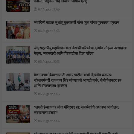
वडील, चिमुकलीसह तिघांचा जागीच मृत्यू
07 August 2026
संवादिनी वादक सुधांशु कुलकर्णी यांना 'गुरु गौरव पुरस्कार' प्रदान
06 August 2026
जीएसएसपीयू महाविद्यालयात विद्यार्थी परिषदेचा दीक्षांत सोहळा उत्साहात;
नेतृत्व, जबाबदारी आणि चिकाटीचा दिला संदेश
06 August 2026
बेळगावच्या विकासासाठी अभय पाटील यांची दिल्लीत धडपड;
संरक्षणमंत्री राजनाथ सिंह यांच्याकडे आयटी पार्क, सेमीकंडक्टर हब
आणि रोजगाराचा प्रस्ताव
06 August 2026
*लक्ष्मी हेब्बाळकर यांना मंत्रिपद द्या; समर्थकांचे अर्धनग्न आंदोलन,
सरकारला इशारा*
06 August 2026