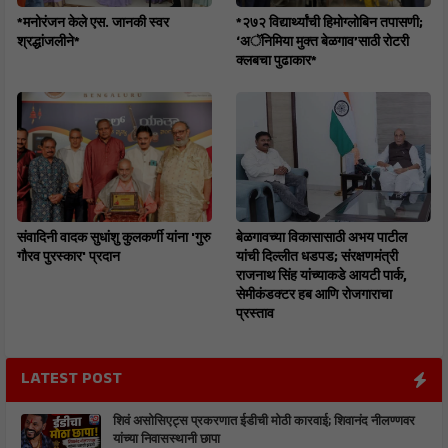
*मनोरंजन केले एस. जानकी स्वर
*२७२ विद्यार्थ्यांची हिमोग्लोबिन तपासणी;
श्रद्धांजलीने*
‘अॅनिमिया मुक्त बेळगाव’साठी रोटरी
क्लबचा पुढाकार*
संवादिनी वादक सुधांशु कुलकर्णी यांना 'गुरु
बेळगावच्या विकासासाठी अभय पाटील
गौरव पुरस्कार' प्रदान
यांची दिल्लीत धडपड; संरक्षणमंत्री
राजनाथ सिंह यांच्याकडे आयटी पार्क,
सेमीकंडक्टर हब आणि रोजगाराचा
प्रस्ताव
LATEST POST
शिवं असोसिएट्स प्रकरणात ईडीची मोठी कारवाई; शिवानंद नीलण्णवर
यांच्या निवासस्थानी छापा