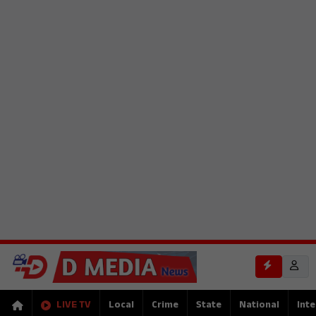
LIVE TV
Local
Crime
State
National
Inte