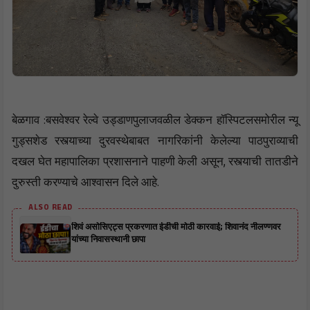
बेळगाव :बसवेश्वर रेल्वे उड्डाणपुलाजवळील डेक्कन हॉस्पिटलसमोरील न्यू
गुड्सशेड रस्त्याच्या दुरवस्थेबाबत नागरिकांनी केलेल्या पाठपुराव्याची
दखल घेत महापालिका प्रशासनाने पाहणी केली असून, रस्त्याची तातडीने
दुरुस्ती करण्याचे आश्वासन दिले आहे.
ALSO READ
शिवं असोसिएट्स प्रकरणात ईडीची मोठी कारवाई; शिवानंद नीलण्णवर
यांच्या निवासस्थानी छापा