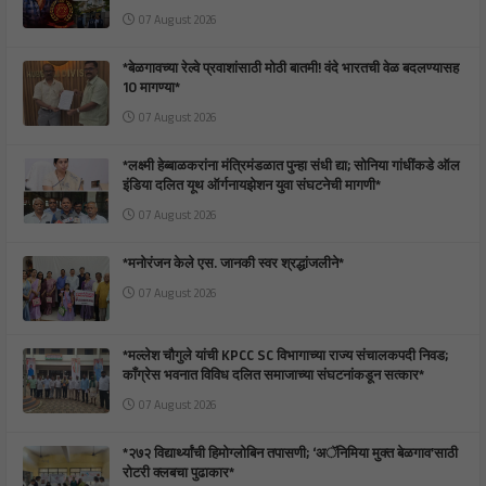
07 August 2026
*बेळगावच्या रेल्वे प्रवाशांसाठी मोठी बातमी! वंदे भारतची वेळ बदलण्यासह
10 मागण्या*
07 August 2026
*लक्ष्मी हेब्बाळकरांना मंत्रिमंडळात पुन्हा संधी द्या; सोनिया गांधींकडे ऑल
इंडिया दलित यूथ ऑर्गनायझेशन युवा संघटनेची मागणी*
07 August 2026
*मनोरंजन केले एस. जानकी स्वर श्रद्धांजलीने*
07 August 2026
*मल्लेश चौगुले यांची KPCC SC विभागाच्या राज्य संचालकपदी निवड;
काँग्रेस भवनात विविध दलित समाजाच्या संघटनांकडून सत्कार*
07 August 2026
*२७२ विद्यार्थ्यांची हिमोग्लोबिन तपासणी; ‘अॅनिमिया मुक्त बेळगाव’साठी
रोटरी क्लबचा पुढाकार*