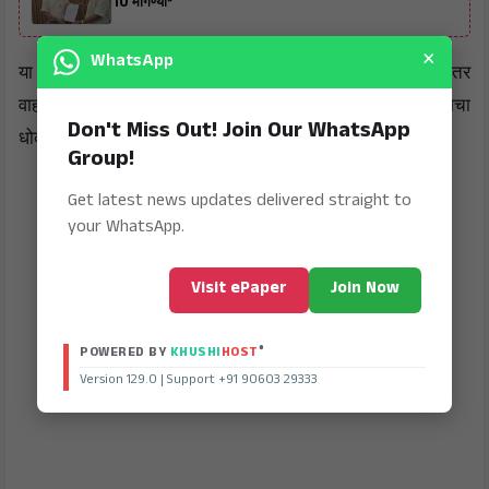
10 मागण्या*
×
WhatsApp
या मार्गावर दररोज हजारो नागरिक, रुग्णवाहिका, शालेय वाहने आणि इतर
वाहनांची ये-जा असते. त्यामुळे रस्त्याच्या खराब स्थितीमुळे अपघाताचा
Don't Miss Out! Join Our WhatsApp
धोका वाढला असून वाहतुकीवरही परिणाम होत आहे.
Group!
Get latest news updates delivered straight to
your WhatsApp.
Visit ePaper
Join Now
®
POWERED BY
KHUSHI
HOST
Version 129.0 | Support +91 90603 29333