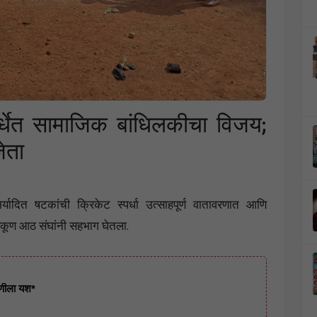
पर्धेत सामाजिक बांधिलकीचा विजय;
ेता
ादित षटकांची क्रिकेट स्पर्धा उत्साहपूर्ण वातावरणात आणि
ल एकूण आठ संघांनी सहभाग घेतला.
ागणीला यश*