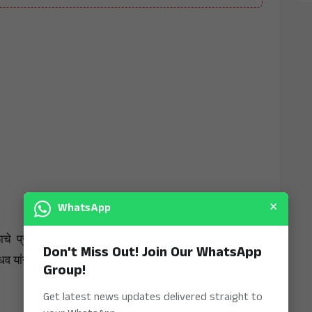
×
WhatsApp
खेळाचे प्रदर्शन करत कांतारा बॉयज संघावर मात करून विजेतेपद
Don't Miss Out! Join Our WhatsApp
ाधव यांना
प्लेअर ऑफ द टूर्नामेंट
तर सचिन साहनी यांना
प्लेअर ऑफ
Group!
Get latest news updates delivered straight to