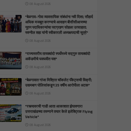
08 August 2026
*बेळगाव–गोवा व्यावसायिक संबंधांना नवी दिशा; सौहार्द
अधिक मजबूत करण्याचे आवाहन बीसीसीआयच्या
नूतन पदाधिकाऱ्यांचा पदग्रहण सोहळा उत्साहात;
स्वप्नील शहा यांनी स्वीकारली अध्यक्षपदाची सूत्रे*
08 August 2026
*राज्यस्तरीय तायक्वांदो स्पर्धेमध्ये सद्गुरु तायक्वांदो
अकॅडमीचे घवघवीत यश*
08 August 2026
*बेळगावात गांजा मिश्रित चॉकलेट पॅकेट्सची विक्री;
उद्यमबाग पोलिसांकडून 39 वर्षीय आरोपीला अटक*
08 August 2026
*रस्त्यावरची गाडी आता आकाशात झेपावणार!
उत्तराखंडच्या तरुणाने तयार केले इलेक्ट्रिक Flying
Vehicle*
08 August 2026