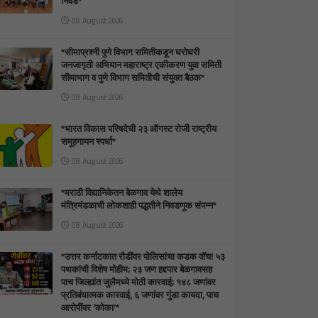
निवड*
08 August 2026
*सीमाप्रश्नी पुणे विभाग समितीकडून घरोघरी
जनजागृती अभियान महाराष्ट्र एकीकरण युवा समिती
सीमाभाग व पुणे विभाग समितीची संयुक्त बैठक*
08 August 2026
*भारत विकास परिषदेची २३ ऑगस्ट रोजी राष्ट्रीय
समूहगायन स्पर्धा*
08 August 2026
*मराठी विद्यानिकेतन बेळगाव येथे शालेय
मंत्रिमंडळाची लोकशाही पद्धतीने निवडणूक संपन्न*
08 August 2026
*उत्तर कर्नाटकात रौडींवर पोलिसांचा कडक वॉच! ५३
पथकांची विशेष मोहीम; २३ जण हद्दपार बेळगावसह
पाच जिल्ह्यांत जुलैमध्ये मोठी कारवाई; १४८ जणांवर
प्रतिबंधात्मक कारवाई, ६ जणांवर गुंडा कायदा, पाच
आरोपींवर ‘कोका’*